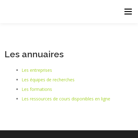
Skip
to
Menu
content
AFIG
J.FIG
CONCOURS
EMPLOIS/STAGES
Les annuaires
ANNUAIRES
CALENDRIER DES CONFÉRENCES
Les entreprises
Les équipes de recherches
ADHÉSION/DONS
CONTACT
Les formations
Les ressources de cours disponibles en ligne
POSTES ENSEIGNANTS CHERCHEURS 2026