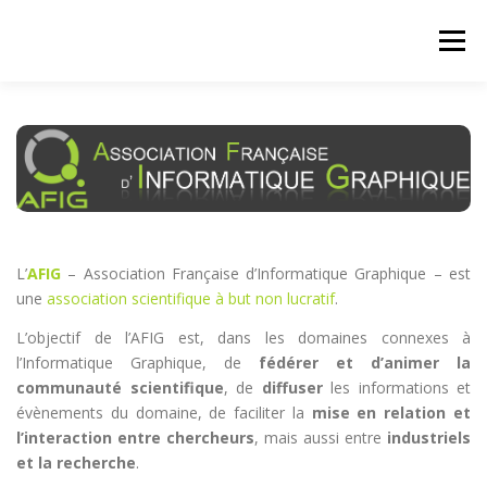
Skip
to
Menu
content
AFIG
J.FIG
CONCOURS
EMPLOIS/STAGES
ANNUAIRES
CALENDRIER DES CONFÉRENCES
L’
AFIG
– Association Française d’Informatique Graphique – est
ADHÉSION/DONS
CONTACT
une
association scientifique à but non lucratif
.
L’objectif de l’AFIG est, dans les domaines connexes à
l’Informatique Graphique, de
fédérer et d’animer la
POSTES ENSEIGNANTS CHERCHEURS 2026
communauté scientifique
, de
diffuser
les informations et
évènements du domaine, de faciliter la
mise en relation et
l’interaction entre chercheurs
, mais aussi entre
industriels
et la recherche
.